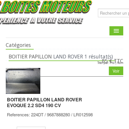
Catégories
CATALOGUE
BOITIER PAPILLON
LAND ROVER
1 résultat(s)
FAIRE UNE DEMANDE
85 € TTC
Trier par:
Prix
|
Nom
CONTACT
Voir
BOITIER PAPILLON LAND ROVER
EVOQUE 2.2 SD4 190 CV
References:
224DT
/ 9687888280
/ LR012598