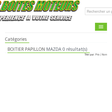
Catégories
CATALOGUE
BOITIER PAPILLON
MAZDA
0 résultat(s)
FAIRE UNE DEMANDE
Trier par:
Prix
|
Nom
CONTACT