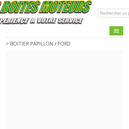
>
BOITIER PAPILLON
/
FORD
CATALOGUE
FAIRE UNE DEMANDE
CONTACT