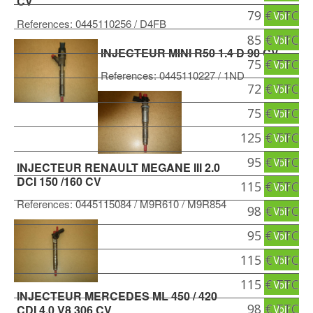
CV
79 € TTC
Voir
References:
0445110256
/ D4FB
85 € TTC
Voir
INJECTEUR MINI R50 1.4 D 90 CV
75 € TTC
Voir
References:
0445110227
/ 1ND
72 € TTC
Voir
75 € TTC
Voir
125 € TTC
Voir
95 € TTC
Voir
INJECTEUR RENAULT MEGANE III 2.0
DCI 150 /160 CV
115 € TTC
Voir
References:
0445115084
/ M9R610 / M9R854
98 € TTC
Voir
95 € TTC
Voir
115 € TTC
Voir
115 € TTC
Voir
INJECTEUR MERCEDES ML 450 / 420
98 € TTC
CDI 4.0 V8 306 CV
Voir