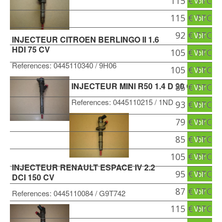
115 € TTC
Voir
115 € TTC
Voir
92 € TTC
Voir
INJECTEUR CITROEN BERLINGO II 1.6
HDI 75 CV
105 € TTC
Voir
References:
0445110340
/ 9H06
105 € TTC
Voir
INJECTEUR MINI R50 1.4 D 90 CV
85 € TTC
Voir
References:
0445110215
/ 1ND
93 € TTC
Voir
79 € TTC
Voir
85 € TTC
Voir
105 € TTC
Voir
INJECTEUR RENAULT ESPACE IV 2.2
95 € TTC
Voir
DCI 150 CV
87 € TTC
Voir
References:
0445110084
/ G9T742
115 € TTC
Voir