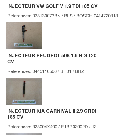
INJECTEUR VW GOLF V 1.9 TDI 105 CV
References:
038130073BN
/ BLS
/ BOSCH 0414720313
INJECTEUR PEUGEOT 508 1.6 HDI 120
CV
References:
0445110566
/ BH01 / BHZ
INJECTEUR KIA CARNIVAL II 2.9 CRDI
185 CV
References:
338004X400
/ EJBR03902D
/ J3