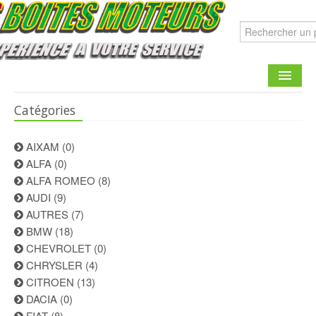
Catégories
CATALOGUE
FAIRE UNE DEMANDE
AIXAM
(0)
ALFA
(0)
CONTACT
ALFA ROMEO
(8)
AUDI
(9)
AUTRES
(7)
BMW
(18)
CHEVROLET
(0)
CHRYSLER
(4)
CITROEN
(13)
DACIA
(0)
FIAT
(8)