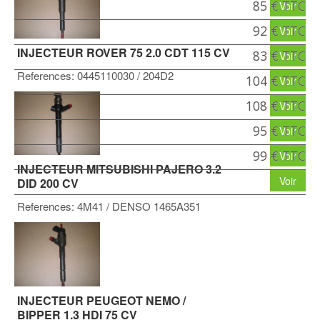
85 € TTC
Voir
92 € TTC
Voir
INJECTEUR ROVER 75 2.0 CDT 115 CV
83 € TTC
Voir
References:
0445110030
/ 204D2
104 € TTC
Voir
108 € TTC
Voir
95 € TTC
Voir
99 € TTC
Voir
INJECTEUR MITSUBISHI PAJERO 3.2
Voir
DID 200 CV
References:
4M41
/ DENSO 1465A351
INJECTEUR PEUGEOT NEMO /
BIPPER 1.3 HDI 75 CV