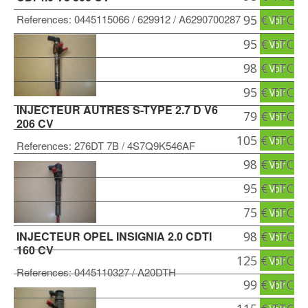
References:
0445115066
/ 629912
/ A6290700287
95 € TTC
Voir
95 € TTC
Voir
98 € TTC
Voir
95 € TTC
Voir
INJECTEUR AUTRES S-TYPE 2.7 D V6
79 € TTC
Voir
206 CV
105 € TTC
Voir
References:
276DT 7B
/ 4S7Q9K546AF
98 € TTC
Voir
95 € TTC
Voir
75 € TTC
Voir
INJECTEUR OPEL INSIGNIA 2.0 CDTI
98 € TTC
Voir
160 CV
125 € TTC
Voir
References:
0445110327
/ A20DTH
99 € TTC
Voir