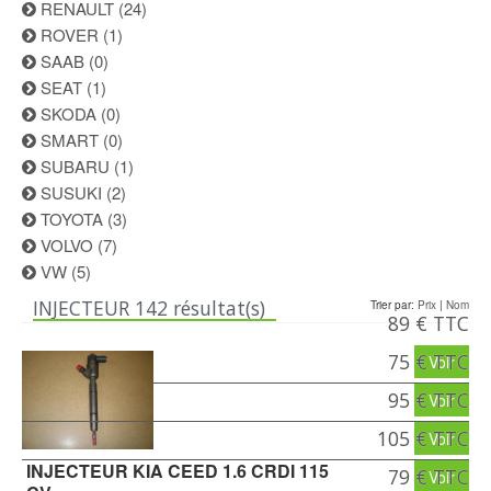
RENAULT
(24)
ROVER
(1)
SAAB
(0)
SEAT
(1)
SKODA
(0)
SMART
(0)
SUBARU
(1)
SUSUKI
(2)
TOYOTA
(3)
VOLVO
(7)
VW
(5)
INJECTEUR
142 résultat(s)
Trier par:
Prix
|
Nom
89 € TTC
75 € TTC
Voir
95 € TTC
Voir
105 € TTC
Voir
INJECTEUR KIA CEED 1.6 CRDI 115
79 € TTC
Voir