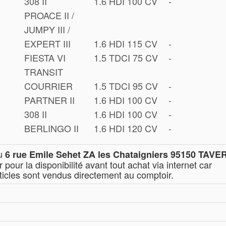
308 II
1.6 HDI 100 CV
-
PROACE II /
JUMPY III /
EXPERT III
1.6 HDI 115 CV
-
FIESTA VI
1.5 TDCI 75 CV
-
TRANSIT
COURRIER
1.5 TDCI 95 CV
-
PARTNER II
1.6 HDI 100 CV
-
308 II
1.6 HDI 100 CV
-
BERLINGO II
1.6 HDI 120 CV
-
au
6 rue Emile Sehet ZA les Chataigniers 95150 TAV
pour la disponibilité avant tout achat via internet car
icles sont vendus directement au comptoir.