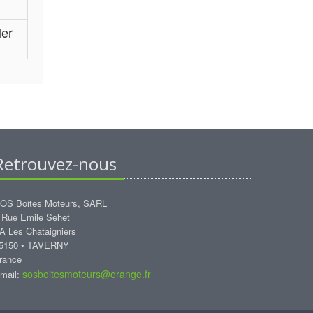
ler
Retrouvez-nous
OS Boites Moteurs, SARL
 Rue Emile Sehet
A Les Chataigniers
5150 • TAVERNY
rance
sosboitesmoteurs@orange.fr
mail: