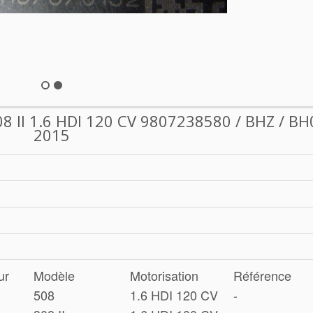
 II 1.6 HDI 120 CV 9807238580 / BHZ / BH
2015
ur
Modèle
Motorisation
Référence
508
1.6 HDI 120 CV
-