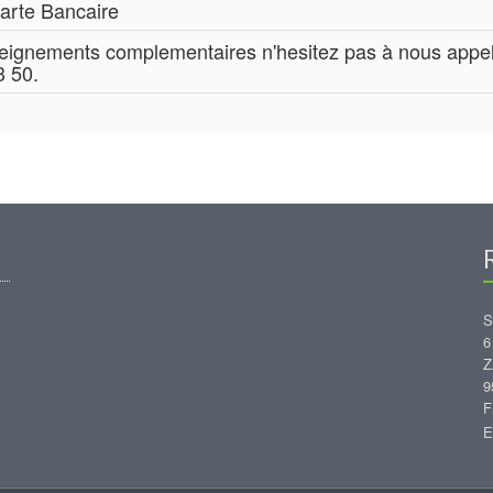
arte Bancaire
seignements complementaires n'hesitez pas à nous appe
3 50.
S
6
Z
9
F
E