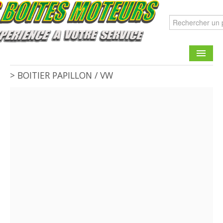
>
BOITIER PAPILLON
/
VW
CATALOGUE
FAIRE UNE DEMANDE
CONTACT