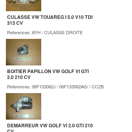
CULASSE VW TOUAREG I 5.0 V10 TDI
313 CV
References:
AYH
/ CULASSE DROITE
BOITIER PAPILLON VW GOLF VI GTI
2.0 210 CV
References:
06F133062J / 06F133062AG/
/ CCZB
DEMARREUR VW GOLF VI 2.0 GTI 210
CV