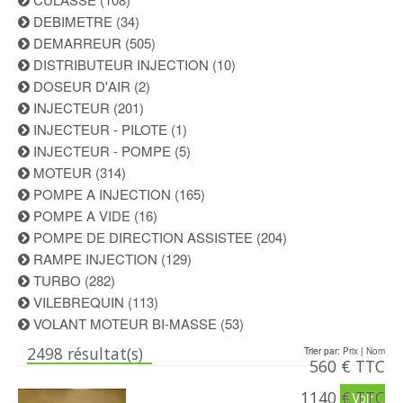
DEBIMETRE
(34)
DEMARREUR
(505)
DISTRIBUTEUR INJECTION
(10)
DOSEUR D'AIR
(2)
INJECTEUR
(201)
INJECTEUR - PILOTE
(1)
INJECTEUR - POMPE
(5)
MOTEUR
(314)
POMPE A INJECTION
(165)
POMPE A VIDE
(16)
POMPE DE DIRECTION ASSISTEE
(204)
RAMPE INJECTION
(129)
TURBO
(282)
VILEBREQUIN
(113)
VOLANT MOTEUR BI-MASSE
(53)
2498 résultat(s)
Trier par:
Prix
|
Nom
560 € TTC
1140 € TTC
Voir