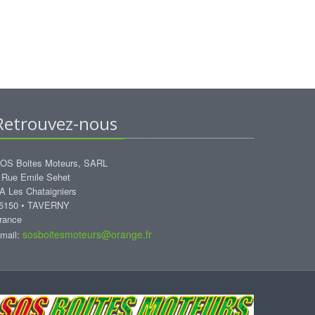
Retrouvez-nous
OS Boites Moteurs, SARL
 Rue Emile Sehet
A Les Chataigniers
5150 • TAVERNY
rance
sosboitesmoteurs@orange.fr
mail: