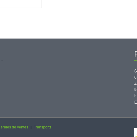
S
6
Z
9
F
E
érales de ventes
|
Transports