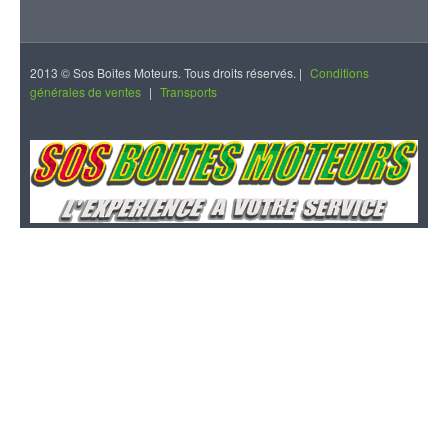
2013 © Sos Boites Moteurs. Tous droits réservés. |
Conditions
générales de ventes
|
Transports