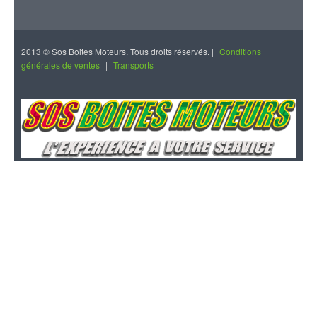
2013 © Sos Boites Moteurs. Tous droits réservés. |
Conditions
générales de ventes
|
Transports