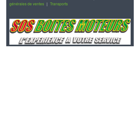
générales de ventes
|
Transports